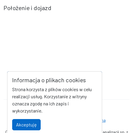
Położenie i dojazd
Informacja o plikach cookies
Strona korzysta z plików cookies w celu
realizacji usług. Korzystanie z witryny
oznacza zgodę na ich zapis i
Mapa strony
Kanał RSS
wykorzystanie.
Deklaracja dostępności
Strona archiwalna
Akceptuję
Oficjalna strona internetowa Zakładu Wodociągów i Kanalizacji sp. z