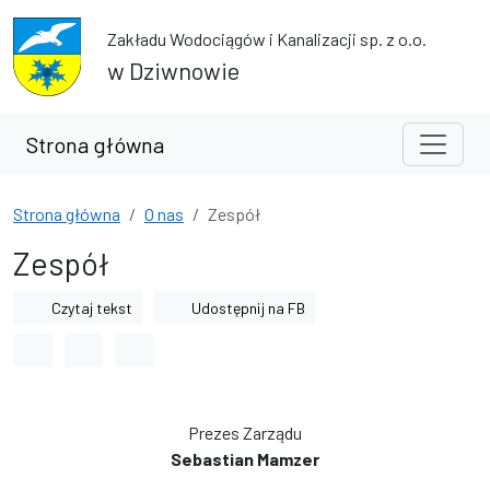
Przejdź do treści
Przejdź do wyszukiwarki
Zakładu Wodociągów i Kanalizacji sp. z o.o.
w Dziwnowie
Strona główna
Strona główna
O nas
Zespół
Zespół
Czytaj tekst
Udostępnij na FB
Odstęp między wyrazami
Odstęp między literami
Odstęp między wierszami
Prezes Zarządu
Sebastian Mamzer