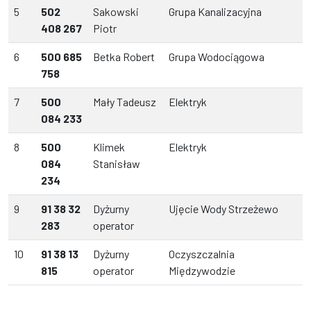
5
502
Sakowski
Grupa Kanalizacyjna
408 267
Piotr
6
500 685
Betka Robert
Grupa Wodociągowa
758
7
500
Mały Tadeusz
Elektryk
084 233
8
500
Klimek
Elektryk
084
Stanisław
234
9
91 38 32
Dyżurny
Ujęcie Wody Strzeżewo
283
operator
10
91 38 13
Dyżurny
Oczyszczalnia
815
operator
Międzywodzie