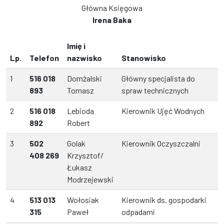
Główna Księgowa
Irena Baka
Imię i
Lp.
Telefon
nazwisko
Stanowisko
1
516 018
Domżalski
Główny specjalista do
893
Tomasz
spraw technicznych
2
516 018
Lebioda
Kierownik Ujęć Wodnych
892
Robert
3
502
Golak
Kierownik Oczyszczalni
408 269
Krzysztof/
Łukasz
Modrzejewski
4
513 013
Wołosiak
Kierownik ds. gospodarki
315
Paweł
odpadami